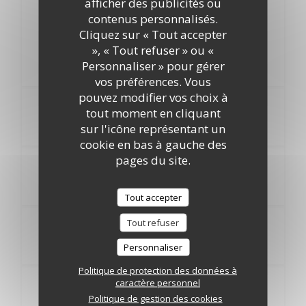
afficher des publicités ou
contenus personnalisés.
Rose
Cliquez sur « Tout accepter
», « Tout refuser » ou «
Personnaliser » pour gérer
Champagne
vos préférences. Vous
pouvez modifier vos choix à
Aperitifs
tout moment en cliquant
sur l'icône représentant un
cookie en bas à gauche des
pages du site.
SOFTS
Tout accepter
Tout refuser
Boissons Chaudes
Personnaliser
Politique de protection des données à
caractère personnel
Bières Bretonne -33cl-
Politique de gestion des cookies