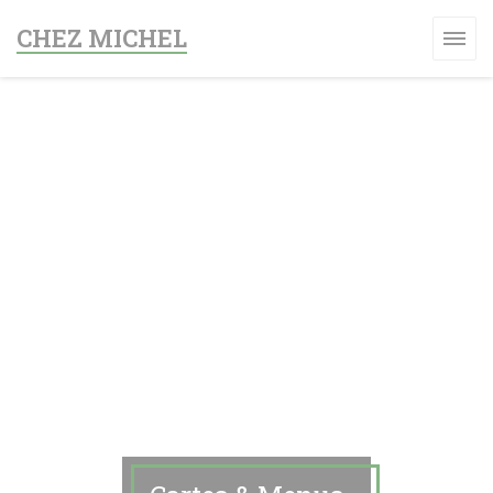
Personnalisation de vos choix en matière de cookies
CHEZ MICHEL
 UNE NOUVELLE FENÊTRE))