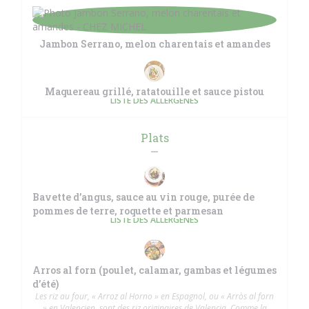
Jambon Serrano, melon charentais et amandes
Maquereau grillé, ratatouille et sauce pistou
LISTE DES ALLERGÈNES
Plats
Bavette d’angus, sauce au vin rouge, purée de
pommes de terre, roquette et parmesan
LISTE DES ALLERGÈNES
Arros al forn (poulet, calamar, gambas et légumes
d’été)
Les riz au four, « Arroz al Horno » en Espagnol, ou « Arròs al forn
» en Valencien, sont des riz originaires de Valencia. Comme la