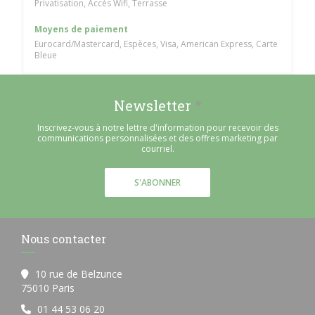
Privatisation, Accès Wifi, Terrasse
Moyens de paiement
Eurocard/Mastercard, Espèces, Visa, American Express, Carte
Bleue
Newsletter
*
Inscrivez-vous à notre lettre d'information pour recevoir des
communications personnalisées et des offres marketing par
courriel.
S'ABONNER
Nous contacter
10 rue de Belzunce
((ouvre une nouvelle fenêtre))
75010 Paris
01 44 53 06 20