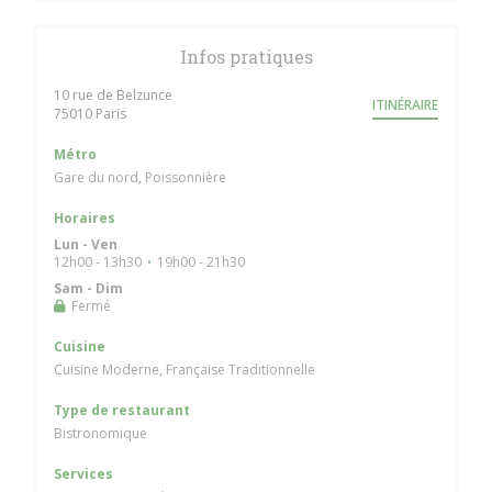
Infos pratiques
10 rue de Belzunce
ITINÉRAIRE
((ouvre une nouvelle fenêtre))
75010 Paris
Métro
Gare du nord, Poissonnière
Horaires
Lun
-
Ven
12h00 - 13h30
19h00 - 21h30
•
Sam
-
Dim
Fermé
Cuisine
Cuisine Moderne, Française Traditionnelle
Type de restaurant
Bistronomique
Services