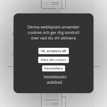
Denna webbplats använder
cookies och ger dig kontroll
Guide Lebey
över vad du vill aktivera
24/01/2020
OK, acceptera allt
((ÖPPNAS I ETT NYTT FÖNSTER))
LÄS ARTIKELN
Neka alla cookies
Personifiera
Integritetspolicy
undefined