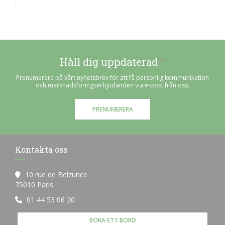
Håll dig uppdaterad
*
Prenumerera på vårt nyhetsbrev för att få personlig kommunikation
och marknadsföringserbjudanden via e-post från oss.
PRENUMERERA
Kontakta oss
10 rue de Belzunce
((öppnas i ett nytt fönster))
75010 Paris
01 44 53 06 20
BOKA ETT BORD