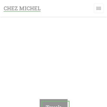
Cookie- hanteringspanel
CHEZ MICHEL
 FÖNSTER))