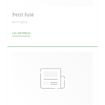
Petit futé
01/11/2019
((ÖPPNAS I ETT NYTT FÖNSTER))
LÄS ARTIKELN