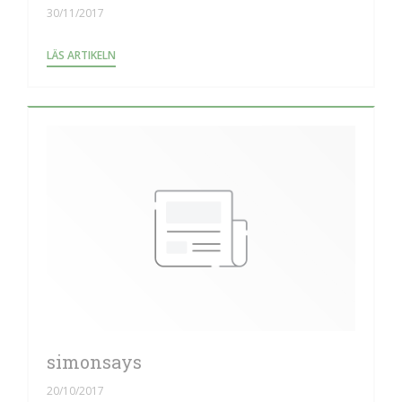
30/11/2017
((ÖPPNAS I ETT NYTT FÖNSTER))
LÄS ARTIKELN
simonsays
20/10/2017