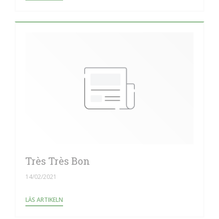
Très Très Bon
14/02/2021
((ÖPPNAS I ETT NYTT FÖNSTER))
LÄS ARTIKELN