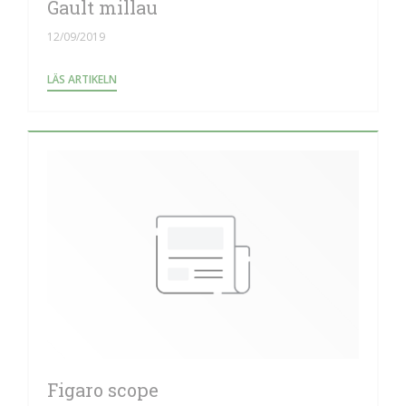
Gault millau
12/09/2019
((ÖPPNAS I ETT NYTT FÖNSTER))
LÄS ARTIKELN
Figaro scope