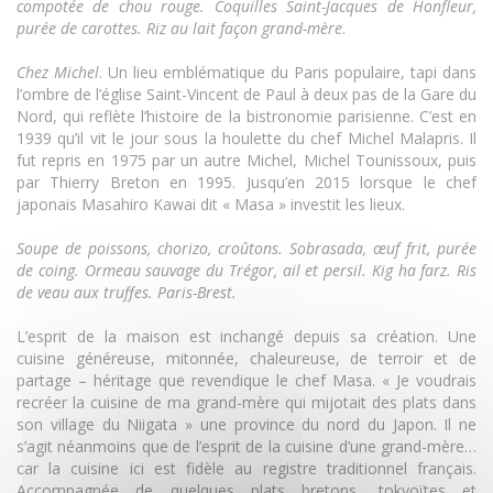
compotée de chou rouge. Coquilles Saint-Jacques de Honfleur,
purée de carottes. Riz au lait façon grand-mère
.
Chez Michel
. Un lieu emblématique du Paris populaire, tapi dans
l’ombre de l’église Saint-Vincent de Paul à deux pas de la Gare du
Nord, qui reflète l’histoire de la bistronomie parisienne. C’est en
1939 qu’il vit le jour sous la houlette du chef Michel Malapris. Il
fut repris en 1975 par un autre Michel, Michel Tounissoux, puis
par Thierry Breton en 1995. Jusqu’en 2015 lorsque le chef
japonais Masahiro Kawai dit « Masa » investit les lieux.
Soupe de poissons, chorizo, croûtons. Sobrasada, œuf frit, purée
de coing. Ormeau sauvage du Trégor, ail et persil. Kig ha farz. Ris
de veau aux truffes. Paris-Brest.
L’esprit de la maison est inchangé depuis sa création. Une
cuisine généreuse, mitonnée, chaleureuse, de terroir et de
partage – héritage que revendique le chef Masa. « Je voudrais
recréer la cuisine de ma grand-mère qui mijotait des plats dans
son village du Niigata » une province du nord du Japon. Il ne
s’agit néanmoins que de l’esprit de la cuisine d’une grand-mère…
car la cuisine ici est fidèle au registre traditionnel français.
Accompagnée de quelques plats bretons, tokyoïtes et