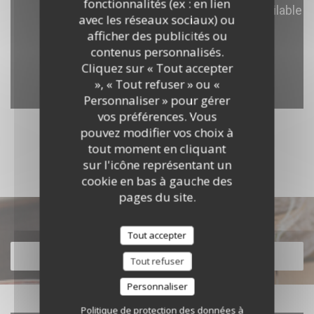
fonctionnalités (ex : en lien
avec les réseaux sociaux) ou
afficher des publicités ou
contenus personnalisés.
Cliquez sur « Tout accepter
», « Tout refuser » ou «
Personnaliser » pour gérer
vos préférences. Vous
pouvez modifier vos choix à
DÉCOUVRIR LE LIEU
tout moment en cliquant
sur l'icône représentant un
cookie en bas à gauche des
pages du site.
Découvrir notre carte
Tout accepter
DÉCOUVRIR NOTRE CARTE
Tout refuser
Personnaliser
Politique de protection des données à