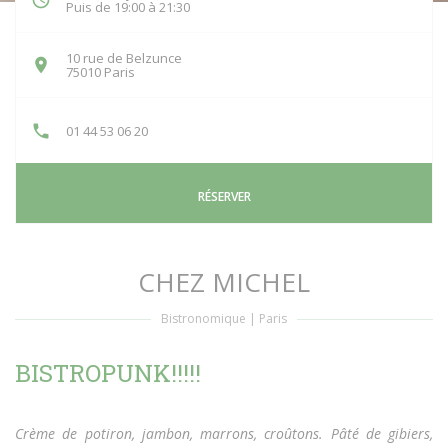
Puis de 19:00 à 21:30
10 rue de Belzunce
((ouvre une nouvelle fenêtre))
75010 Paris
01 44 53 06 20
RÉSERVER
CHEZ MICHEL
Bistronomique
|
Paris
BISTROPUNK!!!!!
Crème de potiron, jambon, marrons, croûtons. Pâté de gibiers,