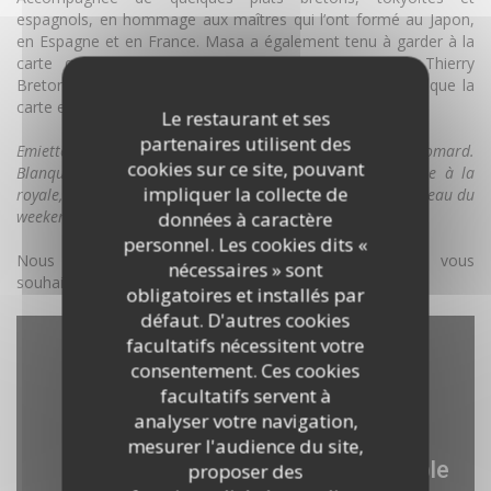
espagnols, en hommage aux maîtres qui l’ont formé au Japon,
en Espagne et en France. Masa a également tenu à garder à la
carte quelques plats bretons de son prédécesseur Thierry
Breton (chez qui il prend toujours son pain). Autant dire que la
carte est bien fournie…
Le restaurant et ses
partenaires utilisent des
Emietté de tourteau, avocat, concombre, gelée de homard.
cookies sur ce site, pouvant
Blanquette de veau, légumes à l’ancienne, riz pilaf. Lièvre à la
impliquer la collecte de
royale, foie gras poêlé, gnocchis. Pruneaux au vin rouge, gâteau du
weekend
.
données à caractère
personnel. Les cookies dits «
Nous attendons votre venue avec grand plaisir et vous
nécessaires » sont
souhaitons un bel appétit.
obligatoires et installés par
défaut. D'autres cookies
facultatifs nécessitent votre
consentement. Ces cookies
facultatifs servent à
analyser votre navigation,
mesurer l'audience du site,
proposer des