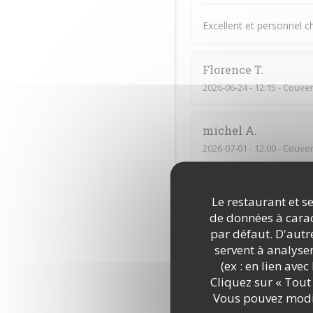
Excellent et personnel 
Florence
T
2026-06-24
- 12:15 - Couver
michel
A
2026-07-01
- 12:00 - Couver
Excellente cuisine savou
Le restaurant et se
de données à caract
par défaut. D'autre
Emile
S
servent à analyse
2026-06-15
- 21:00 - Couver
(ex : en lien ave
Cliquez sur « Tout 
Tout
Vous pouvez modif