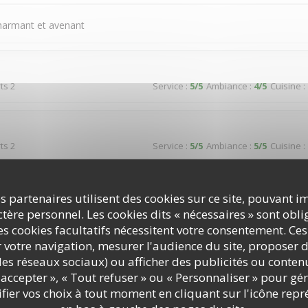
charmant et avenant
ts 2
Service
:
5
/5
Ambiance
:
4
/5
Cuisine
:
ts 2
Service
:
5
/5
Ambiance
:
5
/5
Cuisine
:
reuse dans un cadre typique donnant sur une jolie place paisible
s partenaires utilisent des cookies sur ce site, pouvant i
ère personnel. Les cookies dits « nécessaires » sont oblig
s cookies facultatifs nécessitent votre consentement. Ces
r votre navigation, mesurer l'audience du site, proposer d
ts 3
Service
:
5
/5
Ambiance
:
5
/5
Cuisine
:
c les réseaux sociaux) ou afficher des publicités ou conte
accepter », « Tout refuser » ou « Personnaliser » pour gé
ier vos choix à tout moment en cliquant sur l'icône repr