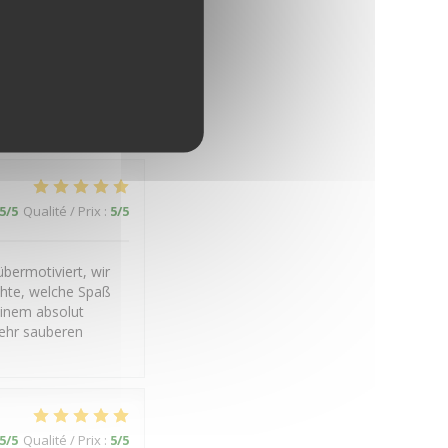
5
/5
Qualité / Prix
:
4
/5
5
/5
Qualité / Prix
:
5
/5
bermotiviert, wir
chte, welche Spaß
einem absolut
ehr sauberen
5
/5
Qualité / Prix
:
5
/5