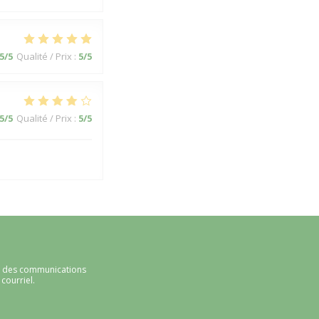
5
/5
Qualité / Prix
:
5
/5
5
/5
Qualité / Prix
:
5
/5
ir des communications
courriel.