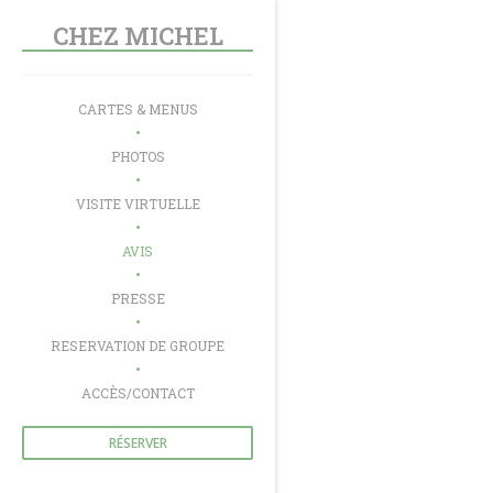
Personnalisation de vos choix en matière de cookies
CHEZ MICHEL
CARTES & MENUS
PHOTOS
VISITE VIRTUELLE
AVIS
PRESSE
((OUVRE UNE NOUVELLE FENÊTRE))
RESERVATION DE GROUPE
ACCÈS/CONTACT
RÉSERVER