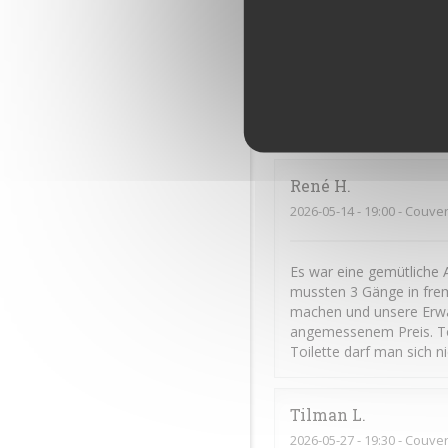
Frédéric
C
2026-06-11
- 20:00 - Couver
Cuisine excellente et gé
René
H
2026-05-14
- 19:00 - Couver
Es war eine gemütliche 
mussten 3 Gänge in frem
machen und unsere Erwar
angemessenem Preis. To
Toilette darf man sich n
Tilman
L
2026-05-27
- 19:30 - Couver