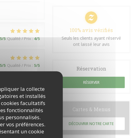
100% avis vérifiés
Seuls les clients ayant réservé
5
/5
Qualité / Prix
:
4
/5
ont laissé leur avis
5
/5
Qualité / Prix
:
5
/5
Réservation
RÉSERVER
mpliquer la collecte
atoires et installés
 cookies facultatifs
Cartes & Menus
es fonctionnalités
5
/5
Qualité / Prix
:
5
/5
nus personnalisés.
rer vos préférences.
DÉCOUVRIR NOTRE CARTE
ésentant un cookie