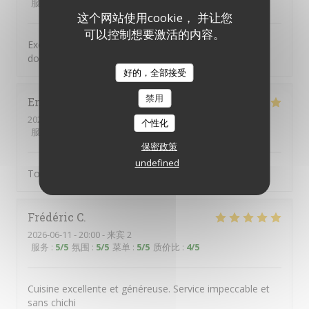
服务
:
5
/5
氛围
:
5
/5
菜单
:
5
/5
质价比
:
5
/5
这个网站使用cookie， 并让您
可以控制想要激活的内容。
Excellente cuisine savoureuse dans un cadre typique
donnant sur une jolie place paisible
好的，全部接受
禁用
Emile
S
2026-06-15
- 21:00 - 来宾 3
个性化
服务
:
5
/5
氛围
:
5
/5
菜单
:
5
/5
质价比
:
5
/5
保密政策
undefined
Tout
Frédéric
C
2026-06-11
- 20:00 - 来宾 2
服务
:
5
/5
氛围
:
5
/5
菜单
:
5
/5
质价比
:
4
/5
Cuisine excellente et généreuse. Service impeccable et
sans chichi