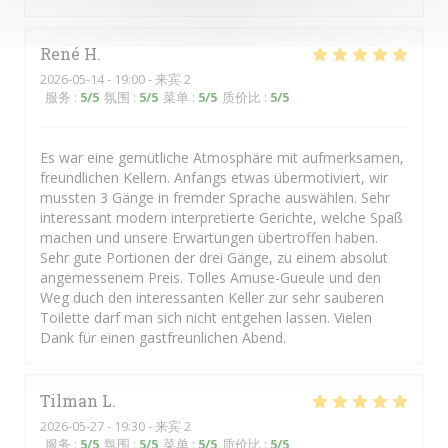
René
H
2026-05-14
- 19:00 - 来宾 2
服务
:
5
/5
氛围
:
5
/5
菜单
:
5
/5
质价比
:
5
/5
Es war eine gemütliche Atmosphäre mit aufmerksamen,
freundlichen Kellern. Anfangs etwas übermotiviert, wir
mussten 3 Gänge in fremder Sprache auswählen. Sehr
interessant modern interpretierte Gerichte, welche Spaß
machen und unsere Erwartungen übertroffen haben.
Sehr gute Portionen der drei Gänge, zu einem absolut
angemessenem Preis. Tolles Amuse-Gueule und den
Weg duch den interessanten Keller zur sehr sauberen
Toilette darf man sich nicht entgehen lassen. Vielen
Dank für einen gastfreunlichen Abend.
Tilman
L
2026-05-27
- 19:30 - 来宾 2
服务
:
5
/5
氛围
:
5
/5
菜单
:
5
/5
质价比
:
5
/5