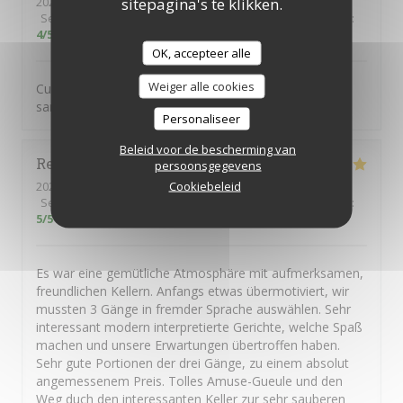
sitepagina's te klikken.
2026-06-11
- 20:00 - Gasten 2
Service
:
5
/5
Atmosfeer
:
5
/5
Keuken
:
5
/5
Kwaliteit / Prijs
:
4
/5
OK, accepteer alle
Weiger alle cookies
Cuisine excellente et généreuse. Service impeccable et
sans chichi
Personaliseer
Beleid voor de bescherming van
René
H
persoonsgegevens
Cookiebeleid
2026-05-14
- 19:00 - Gasten 2
Service
:
5
/5
Atmosfeer
:
5
/5
Keuken
:
5
/5
Kwaliteit / Prijs
:
5
/5
Es war eine gemütliche Atmosphäre mit aufmerksamen,
freundlichen Kellern. Anfangs etwas übermotiviert, wir
mussten 3 Gänge in fremder Sprache auswählen. Sehr
interessant modern interpretierte Gerichte, welche Spaß
machen und unsere Erwartungen übertroffen haben.
Sehr gute Portionen der drei Gänge, zu einem absolut
angemessenem Preis. Tolles Amuse-Gueule und den
Weg duch den interessanten Keller zur sehr sauberen