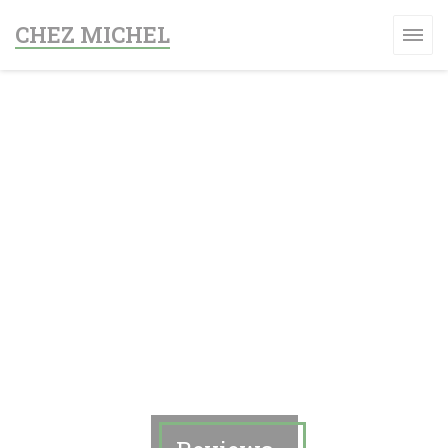
Cookies beheer paneel
CHEZ MICHEL
W VENSTER))