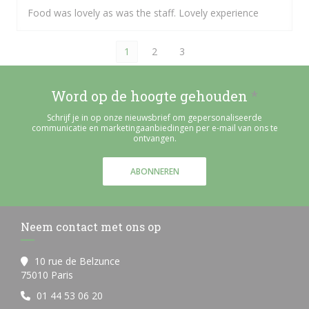
Food was lovely as was the staff. Lovely experience
1
2
3
Word op de hoogte gehouden
*
Schrijf je in op onze nieuwsbrief om gepersonaliseerde
communicatie en marketingaanbiedingen per e-mail van ons te
ontvangen.
ABONNEREN
Neem contact met ons op
10 rue de Belzunce
((opent in een nieuw venster))
75010 Paris
01 44 53 06 20