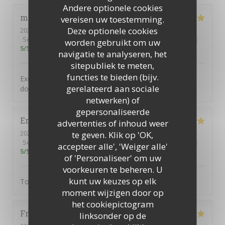
Andere optionele cookies
michel
A
vereisen uw toestemming.
Deze optionele cookies
2026-07-01
- 12:00 - Gasten 2
Service
:
5
/5
Atmosfeer
:
5
/5
Keuken
:
5
/5
Kwaliteit / Prijs
:
worden gebruikt om uw
5
/5
navigatie te analyseren, het
sitepubliek te meten,
functies te bieden (bijv.
Excellente cuisine savoureuse dans un cadre typique
gerelateerd aan sociale
donnant sur une jolie place paisible
netwerken) of
gepersonaliseerde
Emile
S
advertenties of inhoud weer
2026-06-15
- 21:00 - Gasten 3
te geven. Klik op 'OK,
Service
:
5
/5
Atmosfeer
:
5
/5
Keuken
:
5
/5
Kwaliteit / Prijs
:
accepteer alle', 'Weiger alle'
5
/5
of 'Personaliseer' om uw
voorkeuren te beheren. U
kunt uw keuzes op elk
Tout
moment wijzigen door op
het cookiepictogram
Frédéric
C
linksonder op de