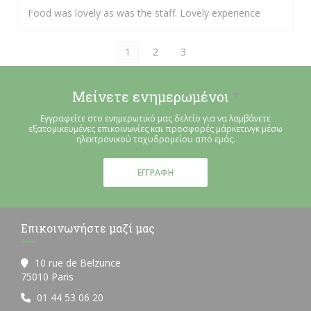
Food was lovely as was the staff. Lovely experience
1
2
3
Μείνετε ενημερωμένοι
*
Εγγραφείτε στο ενημερωτικό μας δελτίο για να λαμβάνετε
εξατομικευμένες επικοινωνίες και προσφορές μάρκετινγκ μέσω
ηλεκτρονικού ταχυδρομείου από εμάς.
ΕΓΓΡΑΦΉ
Επικοινωνήστε μαζί μας
10 rue de Belzunce
((ανοίγει σε νέο παράθυρο))
75010 Paris
01 44 53 06 20