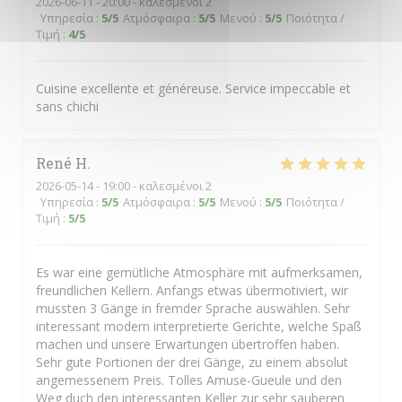
2026-06-11
- 20:00 - καλεσμένοι 2
Υπηρεσία
:
5
/5
Ατμόσφαιρα
:
5
/5
Μενού
:
5
/5
Ποιότητα /
Τιμή
:
4
/5
Cuisine excellente et généreuse. Service impeccable et
sans chichi
René
H
2026-05-14
- 19:00 - καλεσμένοι 2
Υπηρεσία
:
5
/5
Ατμόσφαιρα
:
5
/5
Μενού
:
5
/5
Ποιότητα /
Τιμή
:
5
/5
Es war eine gemütliche Atmosphäre mit aufmerksamen,
freundlichen Kellern. Anfangs etwas übermotiviert, wir
mussten 3 Gänge in fremder Sprache auswählen. Sehr
interessant modern interpretierte Gerichte, welche Spaß
machen und unsere Erwartungen übertroffen haben.
Sehr gute Portionen der drei Gänge, zu einem absolut
angemessenem Preis. Tolles Amuse-Gueule und den
Weg duch den interessanten Keller zur sehr sauberen