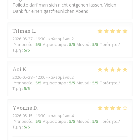
Toilette darf man sich nicht entgehen lassen. Vielen
Dank für einen gastfreunlichen Abend.
Tilman
L
2026-05-27
- 19:30 - καλεσμένοι 2
Υπηρεσία
:
5
/5
Ατμόσφαιρα
:
5
/5
Μενού
:
5
/5
Ποιότητα /
Τιμή
:
5
/5
Aoi
K
2026-05-28
- 12:00 - καλεσμένοι 2
Υπηρεσία
:
5
/5
Ατμόσφαιρα
:
5
/5
Μενού
:
5
/5
Ποιότητα /
Τιμή
:
5
/5
Yvonne
D
2026-05-15
- 19:30 - καλεσμένοι 4
Υπηρεσία
:
5
/5
Ατμόσφαιρα
:
5
/5
Μενού
:
5
/5
Ποιότητα /
Τιμή
:
5
/5