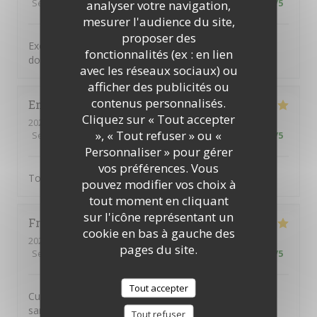
Service
:
5
/5
Ambiance
:
5
/5
Cuisine
:
5
/5
Qualité / Prix
:
5
/5
analyser votre navigation,
mesurer l'audience du site,
proposer des
Excellente cuisine savoureuse dans un cadre typique
fonctionnalités (ex : en lien
donnant sur une jolie place paisible
avec les réseaux sociaux) ou
afficher des publicités ou
contenus personnalisés.
Emile
S
Cliquez sur « Tout accepter
2026-06-15
- 21:00 - Couverts 3
», « Tout refuser » ou «
Service
:
5
/5
Ambiance
:
5
/5
Cuisine
:
5
/5
Qualité / Prix
:
5
/5
Personnaliser » pour gérer
vos préférences. Vous
Tout
pouvez modifier vos choix à
tout moment en cliquant
sur l'icône représentant un
Frédéric
C
cookie en bas à gauche des
2026-06-11
- 20:00 - Couverts 2
pages du site.
Service
:
5
/5
Ambiance
:
5
/5
Cuisine
:
5
/5
Qualité / Prix
:
4
/5
Tout accepter
Cuisine excellente et généreuse. Service impeccable et
sans chichi
Tout refuser