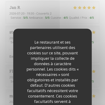
Jan
R
2026-07-20
- 19:30 - Couverts 2
Service
:
5
/5
Ambiance
:
5
/5
Cuisine
:
4
/5
Qualité / Prix
:
4
/5
stephane
M
2026-07-16
- 13:00 - Couverts 2
Le restaurant et ses
Service
:
5
/5
Ambiance
:
5
/5
Cuisine
:
5
/5
Qualité / Prix
:
5
/5
partenaires utilisent des
cookies sur ce site, pouvant
Excellent et personnel charmant et avenant
impliquer la collecte de
données à caractère
personnel. Les cookies dits «
Florence
T
nécessaires » sont
2026-06-24
- 12:15 - Couverts 2
obligatoires et installés par
Service
:
5
/5
Ambiance
:
4
/5
Cuisine
:
5
/5
Qualité / Prix
:
4
/5
défaut. D'autres cookies
facultatifs nécessitent votre
consentement. Ces cookies
michel
A
facultatifs servent à
2026-07-01
- 12:00 - Couverts 2