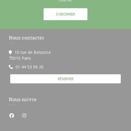
courriel.
S'ABONNER
Nous contacter
10 rue de Belzunce
((ouvre une nouvelle fenêtre))
75010 Paris
01 44 53 06 20
RÉSERVER
Nous suivre
Facebook ((ouvre une nouvelle fenêtre))
Instagram ((ouvre une nouvelle fenêtre))