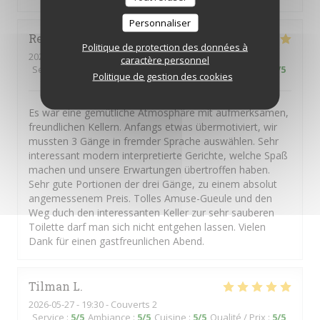
Personnaliser
René
H
Politique de protection des données à
2026-05-14
- 19:00 - Couverts 2
caractère personnel
Service
:
5
/5
Ambiance
:
5
/5
Cuisine
:
5
/5
Qualité / Prix
:
5
/5
Politique de gestion des cookies
Es war eine gemütliche Atmosphäre mit aufmerksamen,
freundlichen Kellern. Anfangs etwas übermotiviert, wir
mussten 3 Gänge in fremder Sprache auswählen. Sehr
interessant modern interpretierte Gerichte, welche Spaß
machen und unsere Erwartungen übertroffen haben.
Sehr gute Portionen der drei Gänge, zu einem absolut
angemessenem Preis. Tolles Amuse-Gueule und den
Weg duch den interessanten Keller zur sehr sauberen
Toilette darf man sich nicht entgehen lassen. Vielen
Dank für einen gastfreunlichen Abend.
Tilman
L
2026-05-27
- 19:30 - Couverts 2
Service
:
5
/5
Ambiance
:
5
/5
Cuisine
:
5
/5
Qualité / Prix
:
5
/5