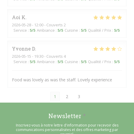
Aoi
K
2026-05-28
- 12:00 - Couverts 2
Service
:
5
/5
Ambiance
:
5
/5
Cuisine
:
5
/5
Qualité / Prix
:
5
/5
Yvonne
D
2026-05-15
- 19:30 - Couverts 4
Service
:
5
/5
Ambiance
:
5
/5
Cuisine
:
5
/5
Qualité / Prix
:
5
/5
Food was lovely as was the staff. Lovely experience
1
2
3
Newsletter
*
Inscrivez-vous à notre lettre d'information pour recevoir des
communications personnalisées et des offres marketing par