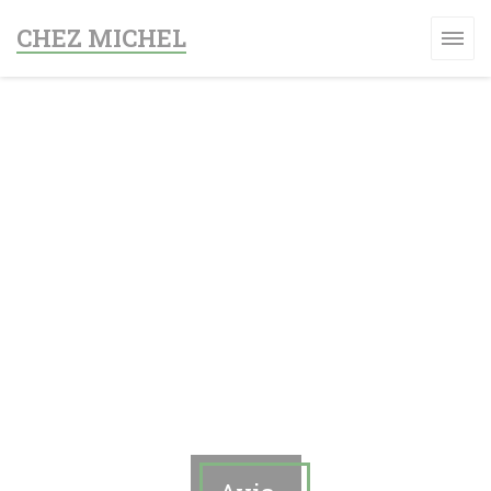
Personnalisation de vos choix en matière de cookies
CHEZ MICHEL
 UNE NOUVELLE FENÊTRE))