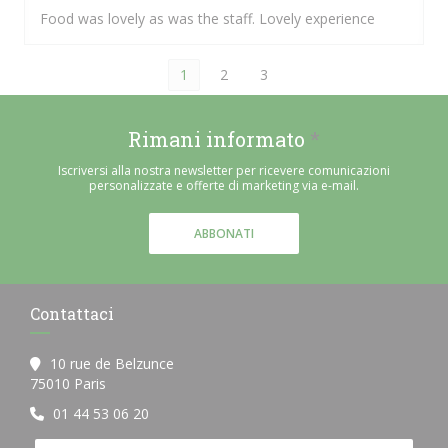
Food was lovely as was the staff. Lovely experience
1
2
3
Rimani informato
*
Iscriversi alla nostra newsletter per ricevere comunicazioni
personalizzate e offerte di marketing via e-mail.
ABBONATI
Contattaci
10 rue de Belzunce
((apre una nuova finestra))
75010 Paris
01 44 53 06 20