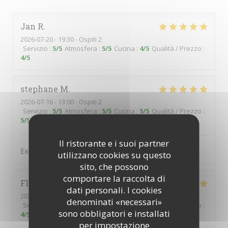
Jan
R
2026-07-20
- 19:30 - Ospiti 2
Servizio
:
5
/5
Atmosfera
:
5
/5
Cucina
:
4
/5
Qualità / Prezzo
:
4
/5
stephane
M
2026-07-16
- 13:00 - Ospiti 2
Servizio
:
5
/5
Atmosfera
:
5
/5
Cucina
:
5
/5
Qualità / Prezzo
:
5
/5
Il ristorante e i suoi partner
Excellent et personnel charmant et avenant
utilizzano cookies su questo
sito, che possono
comportare la raccolta di
Florence
T
dati personali. I cookies
2026-06-24
- 12:15 - Ospiti 2
denominati «necessari»
Servizio
:
5
/5
Atmosfera
:
4
/5
Cucina
:
5
/5
Qualità / Prezzo
:
sono obbligatori e installati
4
/5
per impostazione