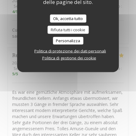
2026-06-11
- 20:00 - Ospiti 2
delle pagine del sito.
Servizio
:
5
/5
Atmosfera
:
5
/5
Cucina
:
5
/5
Qualità / Prezzo
:
4
/5
Ok, accetta tutto
Rifiuta tutti i cookie
Cuisine excellente et généreuse. Service impeccable et
sans chichi
Personalizza
Politica di protezione dei dati personali
René
H
Politica di gestione dei cookie
2026-05-14
- 19:00 - Ospiti 2
Servizio
:
5
/5
Atmosfera
:
5
/5
Cucina
:
5
/5
Qualità / Prezzo
:
5
/5
Es war eine gemütliche Atmosphäre mit aufmerksamen,
freundlichen Kellern. Anfangs etwas übermotiviert, wir
mussten 3 Gänge in fremder Sprache auswählen. Sehr
interessant modern interpretierte Gerichte, welche Spaß
machen und unsere Erwartungen übertroffen haben.
Sehr gute Portionen der drei Gänge, zu einem absolut
angemessenem Preis. Tolles Amuse-Gueule und den
Weg duch den interessanten Keller zur sehr sauberen