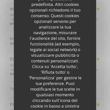
predefinita. Altri cookies
michel
A
opzionali richiedono il tuo
2026-07-01
- 12:00 - Ospiti 2
consenso. Questi cookies
Servizio
:
5
/5
Atmosfera
:
5
/5
Cucina
:
5
/5
Qualità / Prezzo
:
opzionali servono per
5
/5
analizzare la tua
navigazione, misurare
l'audience del sito, fornire
Excellente cuisine savoureuse dans un cadre typique
funzionalità (ad esempio,
donnant sur une jolie place paisible
legate ai social network) o
visualizzare pubblicità o
Emile
S
contenuti personalizzati.
2026-06-15
- 21:00 - Ospiti 3
Clicca su 'Accetta tutto',
Servizio
:
5
/5
Atmosfera
:
5
/5
Cucina
:
5
/5
Qualità / Prezzo
:
'Rifiuta tutto' o
5
/5
'Personalizza' per gestire le
tue preferenze. Puoi
modificare le tue scelte in
Tout
qualsiasi momento
cliccando sull'icona del
Frédéric
C
cookie in basso a sinistra