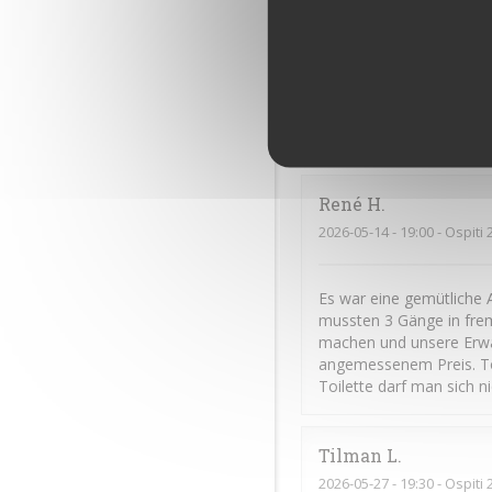
Frédéric
C
2026-06-11
- 20:00 - Ospiti 
Cuisine excellente et gé
René
H
2026-05-14
- 19:00 - Ospiti 
Es war eine gemütliche 
mussten 3 Gänge in frem
machen und unsere Erwar
angemessenem Preis. To
Toilette darf man sich n
Tilman
L
2026-05-27
- 19:30 - Ospiti 