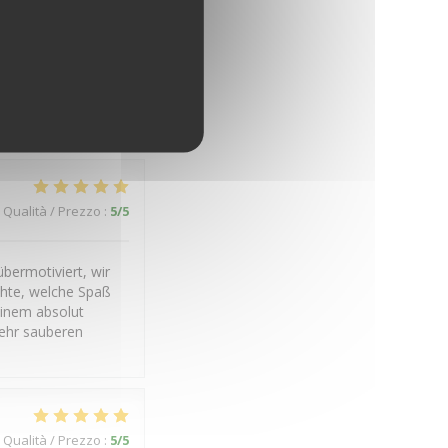
Qualità / Prezzo
:
4
/5
Qualità / Prezzo
:
5
/5
bermotiviert, wir
chte, welche Spaß
einem absolut
ehr sauberen
Qualità / Prezzo
:
5
/5