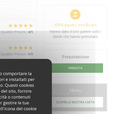
100% pareri verificati
Hanno dato il loro parere solo i
Qualità / Prezzo
:
4
/5
clienti che hanno prenotato
Qualità / Prezzo
:
5
/5
Prenotazione
PRENOTA
ono comportare la
i e installati per
so. Questi cookies
Menu
del sito, fornire
Qualità / Prezzo
:
5
/5
cità o contenuti
r gestire le tue
SCOPRI LA NOSTRA CARTA
ll'icona del cookie