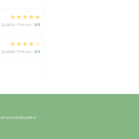
Qualità / Prezzo
:
5
/5
Qualità / Prezzo
:
5
/5
ioni personalizzate e