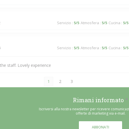
2
Servizio
:
5
/5
Atmosfera
:
5
/5
Cucina
:
5
/5
4
Servizio
:
5
/5
Atmosfera
:
5
/5
Cucina
:
5
/5
he staff. Lovely experience
1
2
3
Rimani informato
*
Iscriversi alla nostra newsletter per ricevere comunicaz
offerte di marketing via e-mail.
ABBONATI