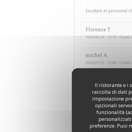
Excellent et personnel 
Florence
T
2026-06-24
- 12:15 - Ospiti 
michel
A
2026-07-01
- 12:00 - Ospiti 
Excellente cuisine savou
Il ristorante e 
raccolta di dati 
impostazione pred
Emile
S
opzionali servon
2026-06-15
- 21:00 - Ospiti 
funzionalità (a
personalizzati.
Tout
preferenze. Puoi m