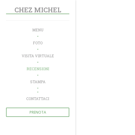
Personalizzazione delle tue scelte sui cookie
CHEZ MICHEL
MENU
FOTO
VISITA VIRTUALE
RECENSIONI
STAMPA
((APRE UNA NUOVA FINESTRA))
CONTATTACI
PRENOTA