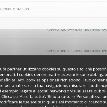
charmant et avenant
2
Servizio
:
5
/5
Atmosfera
:
4
/5
Cucina
:
5
/5
2
Servizio
:
5
/5
Atmosfera
:
5
/5
Cucina
:
5
/5
reuse dans un cadre typique donnant sur une jolie place paisible
i suoi partner utilizzano cookies su questo sito, che poss
personali. I cookies denominati «necessari» sono obbligator
efinita. Altri cookies opzionali richiedono il tuo consen
o per analizzare la tua navigazione, misurare l'audience 
3
Servizio
:
5
/5
Atmosfera
:
5
/5
Cucina
:
5
/5
d esempio, legate ai social network) o visualizzare pubbli
 Clicca su 'Accetta tutto', 'Rifiuta tutto' o 'Personalizza' pe
odificare le tue scelte in qualsiasi momento cliccando su