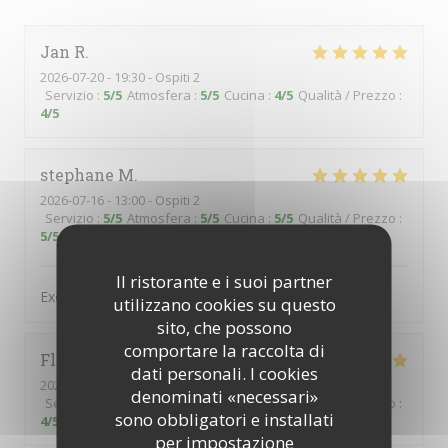
Jan
R
2026-07-20
- 19:30 - Ospiti 2
Servizio
:
5
/5
Atmosfera
:
5
/5
Cucina
:
4
/5
Qualità / Prezzo
:
4
/5
stephane
M
2026-07-16
- 13:00 - Ospiti 2
Servizio
:
5
/5
Atmosfera
:
5
/5
Cucina
:
5
/5
Qualità / Prezzo
:
5
/5
Il ristorante e i suoi partner
Excellent et personnel charmant et avenant
utilizzano cookies su questo
sito, che possono
comportare la raccolta di
Florence
T
dati personali. I cookies
2026-06-24
- 12:15 - Ospiti 2
denominati «necessari»
Servizio
:
5
/5
Atmosfera
:
4
/5
Cucina
:
5
/5
Qualità / Prezzo
:
sono obbligatori e installati
4
/5
per impostazione