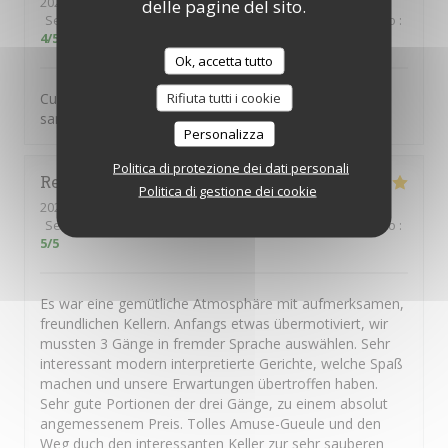
2026-06-11
- 20:00 - Ospiti 2
delle pagine del sito.
Servizio
:
5
/5
Atmosfera
:
5
/5
Cucina
:
5
/5
Qualità / Prezzo
:
4
/5
Ok, accetta tutto
Rifiuta tutti i cookie
Cuisine excellente et généreuse. Service impeccable et
sans chichi
Personalizza
Politica di protezione dei dati personali
René
H
Politica di gestione dei cookie
2026-05-14
- 19:00 - Ospiti 2
Servizio
:
5
/5
Atmosfera
:
5
/5
Cucina
:
5
/5
Qualità / Prezzo
:
5
/5
Es war eine gemütliche Atmosphäre mit aufmerksamen,
freundlichen Kellern. Anfangs etwas übermotiviert, wir
mussten 3 Gänge in fremder Sprache auswählen. Sehr
interessant modern interpretierte Gerichte, welche Spaß
machen und unsere Erwartungen übertroffen haben.
Sehr gute Portionen der drei Gänge, zu einem absolut
angemessenem Preis. Tolles Amuse-Gueule und den
Weg duch den interessanten Keller zur sehr sauberen