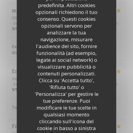
predefinita. Altri cookies
michel
A
opzionali richiedono il tuo
2026-07-01
- 12:00 - Ospiti 2
consenso. Questi cookies
Servizio
:
5
/5
Atmosfera
:
5
/5
Cucina
:
5
/5
Qualità / Prezzo
:
opzionali servono per
5
/5
analizzare la tua
navigazione, misurare
l'audience del sito, fornire
Excellente cuisine savoureuse dans un cadre typique
funzionalità (ad esempio,
donnant sur une jolie place paisible
legate ai social network) o
visualizzare pubblicità o
Emile
S
contenuti personalizzati.
2026-06-15
- 21:00 - Ospiti 3
Clicca su 'Accetta tutto',
Servizio
:
5
/5
Atmosfera
:
5
/5
Cucina
:
5
/5
Qualità / Prezzo
:
'Rifiuta tutto' o
5
/5
'Personalizza' per gestire le
tue preferenze. Puoi
modificare le tue scelte in
Tout
qualsiasi momento
cliccando sull'icona del
Frédéric
C
cookie in basso a sinistra