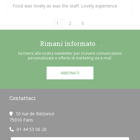
Food was lovely as was the staff. Lovely experience
1
2
3
Rimani informato
*
Iscriversi alla nostra newsletter per ricevere comunicazioni
personalizzate e offerte di marketing via e-mail.
ABBONATI
Contattaci
10 rue de Belzunce
((apre una nuova finestra))
75010 Paris
01 44 53 06 20