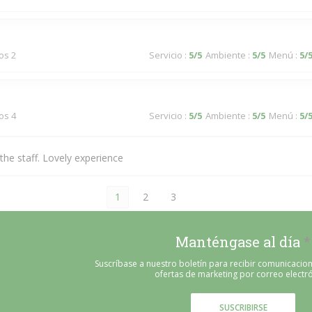
dos 2
Servicio
:
5
/5
Ambiente
:
5
/5
Menú
:
5
/
dos 4
Servicio
:
5
/5
Ambiente
:
5
/5
Menú
:
5
/
he staff. Lovely experience
1
2
3
Manténgase al día
*
Suscríbase a nuestro boletín para recibir comunicacio
ofertas de marketing por correo electró
SUSCRIBIRSE