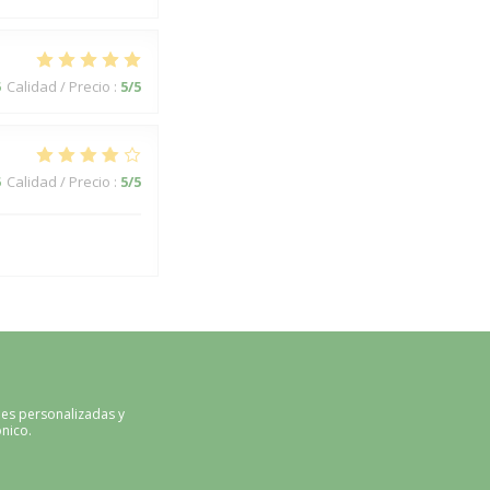
5
Calidad / Precio
:
5
/5
5
Calidad / Precio
:
5
/5
nes personalizadas y
nico.