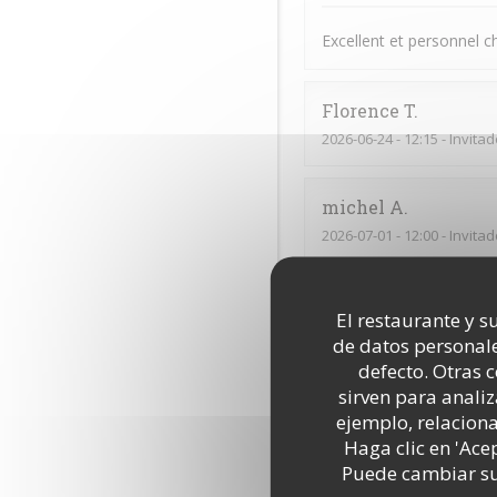
Excellent et personnel 
Florence
T
2026-06-24
- 12:15 - Invita
michel
A
2026-07-01
- 12:00 - Invita
Excellente cuisine savou
El restaurante y su
de datos personale
defecto. Otras 
Emile
S
sirven para analiz
2026-06-15
- 21:00 - Invita
ejemplo, relacion
Haga clic en 'Ace
Tout
Puede cambiar sus