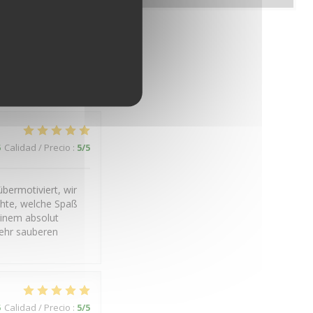
5
Calidad / Precio
:
4
/5
5
Calidad / Precio
:
5
/5
bermotiviert, wir
chte, welche Spaß
einem absolut
ehr sauberen
5
Calidad / Precio
:
5
/5