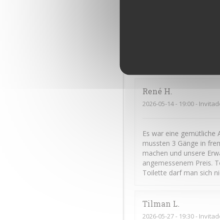
Frédéric
C
2026-06-11
- 20:00 - Invita
Cuisine excellente et gé
René
H
2026-05-14
- 19:00 - Invita
Es war eine gemütliche 
mussten 3 Gänge in frem
machen und unsere Erwar
angemessenem Preis. To
Toilette darf man sich n
Tilman
L
2026-05-27
- 19:30 - Invita