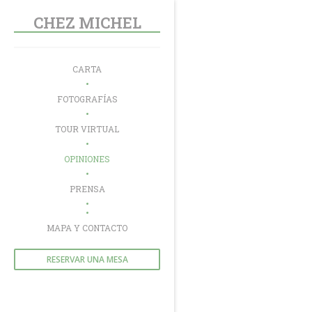
Personalización de sus opciones de cookies
CHEZ MICHEL
CARTA
FOTOGRAFÍAS
TOUR VIRTUAL
OPINIONES
PRENSA
((ABRE EN UNA NUEVA VENTANA))
MAPA Y CONTACTO
RESERVAR UNA MESA