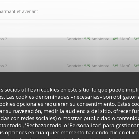
charmant et avenant
dos 2
Servicio
:
5
/5
Ambiente
:
4
/5
Menú
:
5
/
dos 2
Servicio
:
5
/5
Ambiente
:
5
/5
Menú
:
5
/
reuse dans un cadre typique donnant sur une jolie place paisible
s socios utilizan cookies en este sitio, lo que puede impl
s. Las cookies denominadas «necesarias» son obligatoria
cookies opcionales requieren su consentimiento. Estas co
ar su navegación, medir la audiencia del sitio, ofrecer f
dos 3
Servicio
:
5
/5
Ambiente
:
5
/5
Menú
:
5
/
adas con redes sociales) o mostrar publicidad o contenid
ptar todo', 'Rechazar todo' o 'Personalizar' para gestionar
 opciones en cualquier momento haciendo clic en el ico