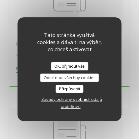
Tato stránka využívá
cookies a dává ti na výběr,
Guide Lebey
co chceš aktivovat
24/01/2020
OK, přijmout vše
((OTEVŘE SE V NOVÉM OKNĚ))
PŘEČÍST ČLÁNEK
Odmítnout všechny cookies
Přizpůsobit
Zásady ochrany osobních údajů
undefined