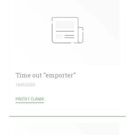
Time out "emporter"
18/05/2020
((OTEVŘE SE V NOVÉM OKNĚ))
PŘEČÍST ČLÁNEK