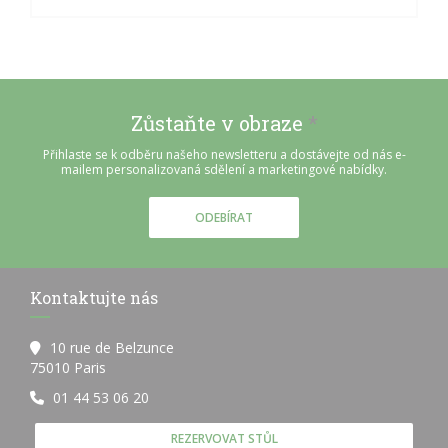
Zůstaňte v obraze
*
Přihlaste se k odběru našeho newsletteru a dostávejte od nás e-
mailem personalizovaná sdělení a marketingové nabídky.
ODEBÍRAT
Kontaktujte nás
10 rue de Belzunce
((otevře se v novém okně))
75010 Paris
01 44 53 06 20
REZERVOVAT STŮL