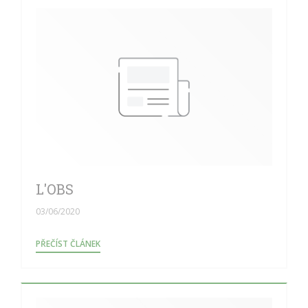
L'OBS
03/06/2020
((OTEVŘE SE V NOVÉM OKNĚ))
PŘEČÍST ČLÁNEK