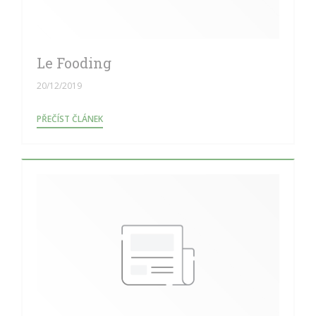
Le Fooding
20/12/2019
((OTEVŘE SE V NOVÉM OKNĚ))
PŘEČÍST ČLÁNEK