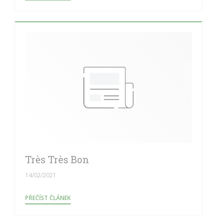
Très Très Bon
14/02/2021
((OTEVŘE SE V NOVÉM OKNĚ))
PŘEČÍST ČLÁNEK