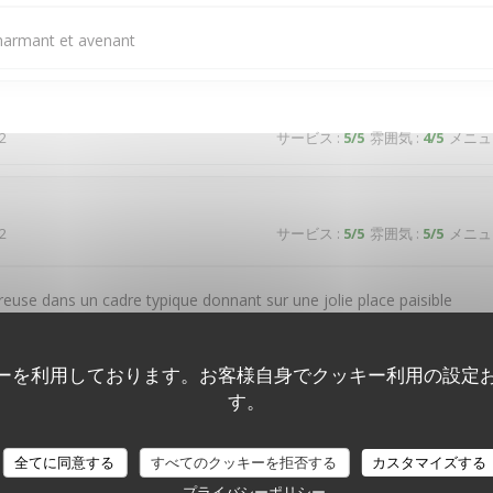
charmant et avenant
2
サービス
:
5
/5
雰囲気
:
4
/5
メニュ
2
サービス
:
5
/5
雰囲気
:
5
/5
メニュ
reuse dans un cadre typique donnant sur une jolie place paisible
ーを利用しております。お客様自身でクッキー利用の設定
3
サービス
:
5
/5
雰囲気
:
5
/5
メニュ
す。
全てに同意する
すべてのクッキーを拒否する
カスタマイズする
プライバシーポリシー