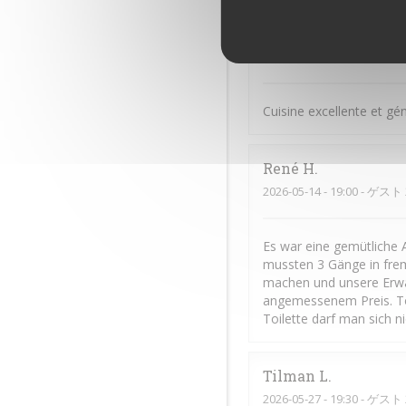
Frédéric
C
2026-06-11
- 20:00 - ゲスト 
Cuisine excellente et gé
René
H
2026-05-14
- 19:00 - ゲスト 
Es war eine gemütliche 
mussten 3 Gänge in frem
machen und unsere Erwar
angemessenem Preis. To
Toilette darf man sich n
Tilman
L
2026-05-27
- 19:30 - ゲスト 