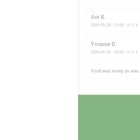
Aoi
K
2026-05-28
- 12:00 - ゲスト 
Yvonne
D
2026-05-15
- 19:30 - ゲスト 
Food was lovely as was t