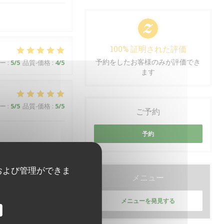
100% 証明された評価
予約をしたお客様のみが評価でき
ー
:
5
/5
品質-価格
:
4
/5
ます
ー
:
5
/5
品質-価格
:
5
/5
ご予約
予約
および管理ができま
メニュー
ー
:
5
/5
品質-価格
:
5
/5
メニューを発見する