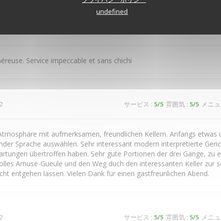
undefined
2
サービス
:
5
/5
雰囲気
:
5
/5
メニュ
néreuse. Service impeccable et sans chichi
2
サービス
:
5
/5
雰囲気
:
5
/5
メニュ
Atmosphäre mit aufmerksamen, freundlichen Kellern. Anfangs etwas ü
der Sprache auswählen. Sehr interessant modern interpretierte Geri
tungen übertroffen haben. Sehr gute Portionen der drei Gänge, zu 
lles Amuse-Gueule und den Weg duch den interessanten Keller zur s
icht entgehen lassen. Vielen Dank für einen gastfreunlichen Abend.
2
サービス
:
5
/5
雰囲気
:
5
/5
メニュ