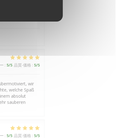
ー
:
5
/5
品質-価格
:
4
/5
ー
:
5
/5
品質-価格
:
5
/5
bermotiviert, wir
chte, welche Spaß
einem absolut
ehr sauberen
ー
:
5
/5
品質-価格
:
5
/5