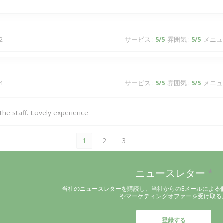
2
サービス
:
5
/5
雰囲気
:
5
/5
メニュ
4
サービス
:
5
/5
雰囲気
:
5
/5
メニュ
he staff. Lovely experience
1
2
3
ニュースレター
*
当社のニュースレターを購読し、当社からのEメールによる
やマーケティングオファーを受け取る
登録する