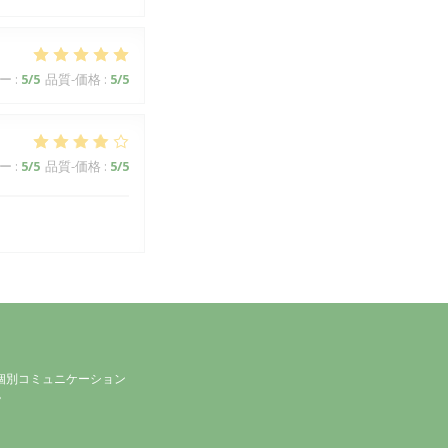
ー
:
5
/5
品質-価格
:
5
/5
ー
:
5
/5
品質-価格
:
5
/5
個別コミュニケーション
。