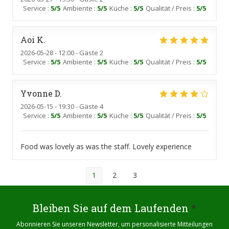
Service
:
5
/5
Ambiente
:
5
/5
Küche
:
5
/5
Qualität / Preis
:
5
/5
Aoi
K
2026-05-28
- 12:00 - Gäste 2
Service
:
5
/5
Ambiente
:
5
/5
Küche
:
5
/5
Qualität / Preis
:
5
/5
Yvonne
D
2026-05-15
- 19:30 - Gäste 4
Service
:
5
/5
Ambiente
:
5
/5
Küche
:
5
/5
Qualität / Preis
:
5
/5
Food was lovely as was the staff. Lovely experience
1
2
3
Bleiben Sie auf dem Laufenden
*
Abonnieren Sie unseren Newsletter, um personalisierte Mitteilungen