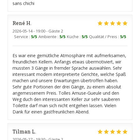
sans chichi
René
H
2026-05-14
- 19:00 - Gäste 2
Service
:
5
/5
Ambiente
:
5
/5
Küche
:
5
/5
Qualität / Preis
:
5
/5
Es war eine gemütliche Atmosphäre mit aufmerksamen,
freundlichen Kellern. Anfangs etwas übermotiviert, wir
mussten 3 Gänge in fremder Sprache auswählen. Sehr
interessant modern interpretierte Gerichte, welche Spaß
machen und unsere Erwartungen übertroffen haben.
Sehr gute Portionen der drei Gänge, zu einem absolut
angemessenem Preis. Tolles Amuse-Gueule und den
Weg duch den interessanten Keller zur sehr sauberen
Toilette darf man sich nicht entgehen lassen. Vielen
Dank für einen gastfreunlichen Abend.
Tilman
L
2026-05-27
- 19:30 - Gäste 2