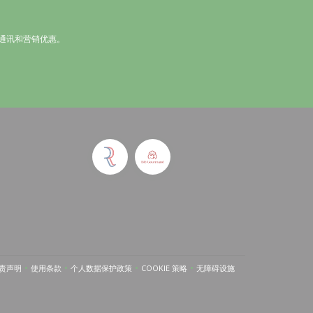
通讯和营销优惠。
打开))
责声明
使用条款
个人数据保护政策
COOKIE 策略
无障碍设施
((在新窗口中打开))
((在新窗口中打开))
((在新窗口中打开))
((在新窗口中打开))
((在新窗口中打开))