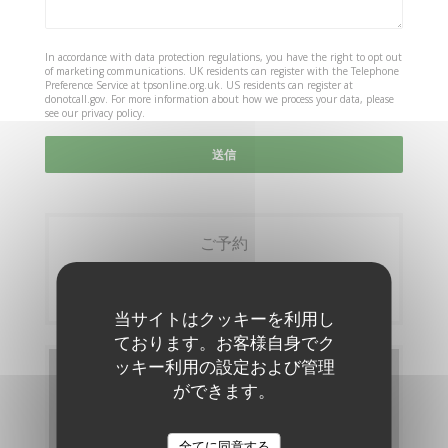
In accordance with data protection regulations, you have the right to opt out
of marketing communications. UK residents can register with the Telephone
Preference Service at
tpsonline.org.uk
. US residents can register at
donotcall.gov
. For more information about how we process your data, please
see our
privacy policy
.
ご予約
予約
当サイトはクッキーを利用し
ております。お客様自身でク
ッキー利用の設定および管理
メニュー
ができます。
メニューを発見する
全てに同意する