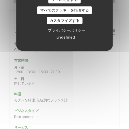
すべてのクッキーを拒否する
店舗情報
カスタマイズする
10 rue de Belzunce
プライバシーポリシー
道順
((新しいウィンドウで開きます))
75010 Paris
undefined
最寄り駅
Gare du nord, Poissonnière
営業時間
月
-
金
12:00 - 13:30
19:00 - 21:30
•
土
-
日
閉じています
料理
モダンな料理, 伝統的なフランス語
ビジネスタイプ
Bistronomique
サービス