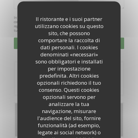
Il ristorante e i suoi partner
In conformità al Codice del Consumo, hai il diritto di opporti alle chiamate
commerciali iscrivendoti al Registro Pubblico delle Opposizioni:
utilizzano cookies su questo
registrodelleopposizioni.it
. Per maggiori informazioni sul trattamento dei
tuoi dati, consulta la nostra
informativa sulla privacy
.
sito, che possono
comportare la raccolta di
dati personali. I cookies
denominati «necessari»
sono obbligatori e installati
per impostazione
Prenotazione
predefinita. Altri cookies
opzionali richiedono il tuo
PRENOTA
consenso. Questi cookies
opzionali servono per
analizzare la tua
navigazione, misurare
Menu
l'audience del sito, fornire
funzionalità (ad esempio,
SCOPRI LA NOSTRA CARTA
legate ai social network) o