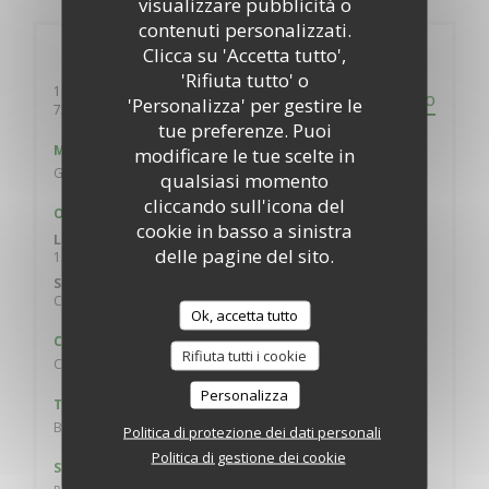
visualizzare pubblicità o
contenuti personalizzati.
Clicca su 'Accetta tutto',
Informazioni pratiche
'Rifiuta tutto' o
10 rue de Belzunce
PERCORSO
'Personalizza' per gestire le
((apre una nuova finestra))
75010 Paris
tue preferenze. Puoi
Metro
modificare le tue scelte in
Gare du nord, Poissonnière
qualsiasi momento
cliccando sull'icona del
Orari
cookie in basso a sinistra
Lun
-
Ven
delle pagine del sito.
12:00 - 13:30
19:00 - 21:30
•
Sab
-
Dom
Chiuso
Ok, accetta tutto
Cucina
Rifiuta tutti i cookie
Cucina Moderna, Tradizionale francese
Personalizza
Tipologia
Bistronomique
Politica di protezione dei dati personali
Politica di gestione dei cookie
Servizi