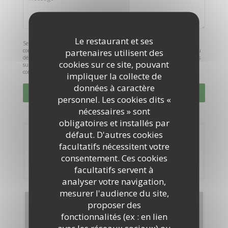
Le restaurant et ses
Selon l'article L.223-2 du code de la consommation, il est rappelé que le
partenaires utilisent des
consommateur peut user de son droit à s'inscrire sur la liste d'opposition au
démarchage téléphonique Bloctel :
bloctel.gouv.fr
. Pour plus d'informations
cookies sur ce site, pouvant
sur le traitement de vos données, consultez notre
politique de
confidentialité
.
impliquer la collecte de
données à caractère
personnel. Les cookies dits «
nécessaires » sont
obligatoires et installés par
défaut. D'autres cookies
Réservation
facultatifs nécessitent votre
consentement. Ces cookies
RÉSERVER
facultatifs servent à
analyser votre navigation,
mesurer l'audience du site,
proposer des
Cartes & Menus
fonctionnalités (ex : en lien