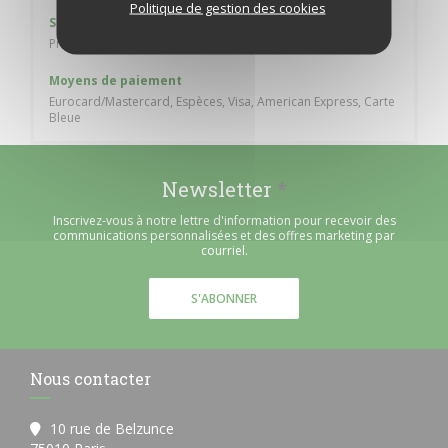
Politique de gestion des cookies
Services
Privatisation, Accès Wifi, Terrasse
Moyens de paiement
Eurocard/Mastercard, Espèces, Visa, American Express, Carte
Bleue
Newsletter
*
Inscrivez-vous à notre lettre d'information pour recevoir des
communications personnalisées et des offres marketing par
courriel.
S'ABONNER
Nous contacter
10 rue de Belzunce
((ouvre une nouvelle fenêtre))