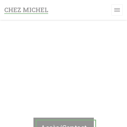
Personnalisation de vos choix en matière de cookies
CHEZ MICHEL
 UNE NOUVELLE FENÊTRE))