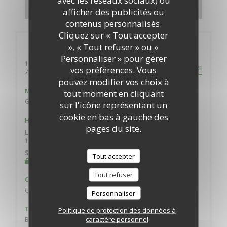
avec les réseaux sociaux) ou
DÉCOUVRIR NOTRE CARTE
afficher des publicités ou
contenus personnalisés.
Cliquez sur « Tout accepter
Infos pratiques
», « Tout refuser » ou «
Personnaliser » pour gérer
10 rue de Belzunce
ITINÉRAIRE
vos préférences. Vous
((ouvre une nouvelle fenêtre))
75010 Paris
pouvez modifier vos choix à
Métro
tout moment en cliquant
Gare du nord, Poissonnière
sur l'icône représentant un
cookie en bas à gauche des
Horaires
pages du site.
Lun
-
Ven
12h00 - 13h30
19h00 - 21h30
•
Sam
-
Dim
Tout accepter
Fermé
Tout refuser
Cuisine
Cuisine Moderne, Française Traditionnelle
Personnaliser
Type de restaurant
Politique de protection des données à
caractère personnel
Bistronomique