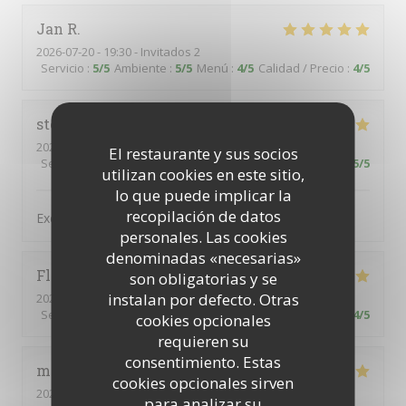
Jan
R
2026-07-20
- 19:30 - Invitados 2
Servicio
:
5
/5
Ambiente
:
5
/5
Menú
:
4
/5
Calidad / Precio
:
4
/5
stephane
M
2026-07-16
- 13:00 - Invitados 2
El restaurante y sus socios
Servicio
:
5
/5
Ambiente
:
5
/5
Menú
:
5
/5
Calidad / Precio
:
5
/5
utilizan cookies en este sitio,
lo que puede implicar la
recopilación de datos
Excellent et personnel charmant et avenant
personales. Las cookies
denominadas «necesarias»
Florence
T
son obligatorias y se
instalan por defecto. Otras
2026-06-24
- 12:15 - Invitados 2
Servicio
:
5
/5
Ambiente
:
4
/5
Menú
:
5
/5
Calidad / Precio
:
4
/5
cookies opcionales
requieren su
consentimiento. Estas
michel
A
cookies opcionales sirven
2026-07-01
- 12:00 - Invitados 2
para analizar su