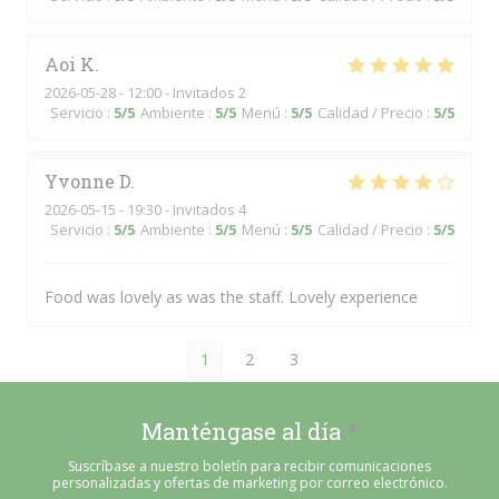
Aoi
K
2026-05-28
- 12:00 - Invitados 2
Servicio
:
5
/5
Ambiente
:
5
/5
Menú
:
5
/5
Calidad / Precio
:
5
/5
Yvonne
D
2026-05-15
- 19:30 - Invitados 4
Servicio
:
5
/5
Ambiente
:
5
/5
Menú
:
5
/5
Calidad / Precio
:
5
/5
Food was lovely as was the staff. Lovely experience
1
2
3
Manténgase al día
*
Suscríbase a nuestro boletín para recibir comunicaciones
personalizadas y ofertas de marketing por correo electrónico.