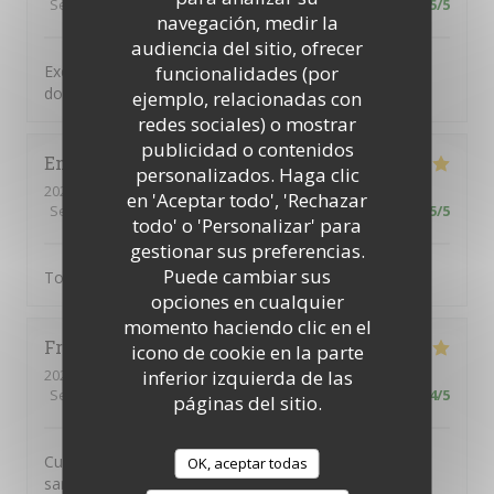
Servicio
:
5
/5
Ambiente
:
5
/5
Menú
:
5
/5
Calidad / Precio
:
5
/5
navegación, medir la
audiencia del sitio, ofrecer
funcionalidades (por
Excellente cuisine savoureuse dans un cadre typique
donnant sur une jolie place paisible
ejemplo, relacionadas con
redes sociales) o mostrar
publicidad o contenidos
Emile
S
personalizados. Haga clic
2026-06-15
- 21:00 - Invitados 3
en 'Aceptar todo', 'Rechazar
Servicio
:
5
/5
Ambiente
:
5
/5
Menú
:
5
/5
Calidad / Precio
:
5
/5
todo' o 'Personalizar' para
gestionar sus preferencias.
Puede cambiar sus
Tout
opciones en cualquier
momento haciendo clic en el
Frédéric
C
icono de cookie en la parte
inferior izquierda de las
2026-06-11
- 20:00 - Invitados 2
Servicio
:
5
/5
Ambiente
:
5
/5
Menú
:
5
/5
Calidad / Precio
:
4
/5
páginas del sitio.
Cuisine excellente et généreuse. Service impeccable et
OK, aceptar todas
sans chichi