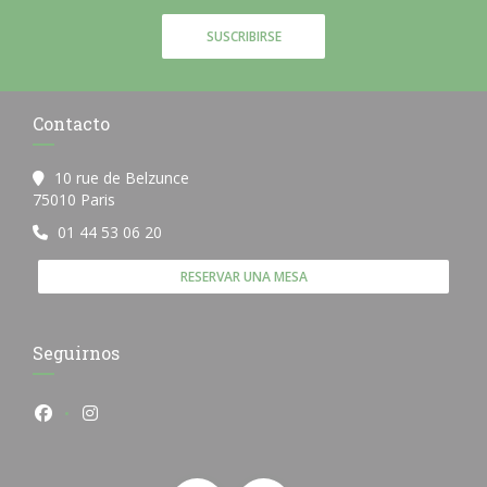
SUSCRIBIRSE
Contacto
10 rue de Belzunce
((abre en una nueva ventana))
75010 Paris
01 44 53 06 20
RESERVAR UNA MESA
Seguirnos
Facebook ((abre en una nueva ventana))
Instagram ((abre en una nueva ventana))