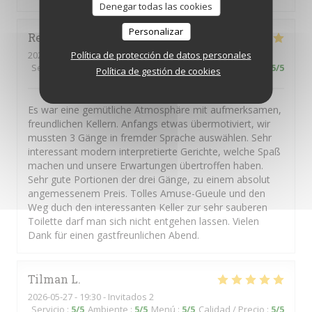
Denegar todas las cookies
Personalizar
René
H
Política de protección de datos personales
2026-05-14
- 19:00 - Invitados 2
Servicio
:
5
/5
Ambiente
:
5
/5
Menú
:
5
/5
Calidad / Precio
:
5
/5
Política de gestión de cookies
Es war eine gemütliche Atmosphäre mit aufmerksamen,
freundlichen Kellern. Anfangs etwas übermotiviert, wir
mussten 3 Gänge in fremder Sprache auswählen. Sehr
interessant modern interpretierte Gerichte, welche Spaß
machen und unsere Erwartungen übertroffen haben.
Sehr gute Portionen der drei Gänge, zu einem absolut
angemessenem Preis. Tolles Amuse-Gueule und den
Weg duch den interessanten Keller zur sehr sauberen
Toilette darf man sich nicht entgehen lassen. Vielen
Dank für einen gastfreunlichen Abend.
Tilman
L
2026-05-27
- 19:30 - Invitados 2
Servicio
:
5
/5
Ambiente
:
5
/5
Menú
:
5
/5
Calidad / Precio
:
5
/5