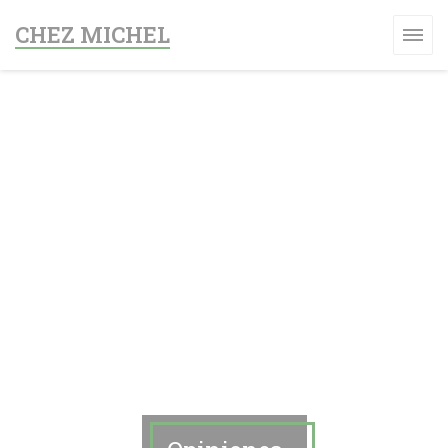
Personalización de sus opciones de cookies
CHEZ MICHEL
A VENTANA))