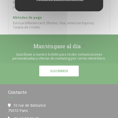
Servicios
Privatización, Acceso WiFi, Terraza
Métodos de pago
Eurocard/Mastercard, Efectivo, Visa, American Express,
Tarjeta de Crédito
Manténgase al día
*
Suscríbase a nuestro boletín para recibir comunicaciones
personalizadas y ofertas de marketing por correo electrónico.
SUSCRIBIRSE
Contacto
10 rue de Belzunce
((abre en una nueva ventana))
75010 Paris