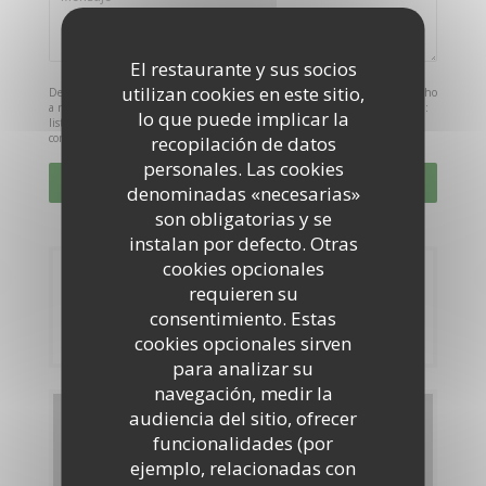
El restaurante y sus socios
utilizan cookies en este sitio,
De acuerdo con la normativa de protección de datos, puede ejercer su derecho
a no recibir comunicaciones comerciales inscribiéndose en la Lista Robinson:
lo que puede implicar la
listarobinson.es
. Para más información sobre el tratamiento de sus datos,
consulte nuestra
política de privacidad
.
recopilación de datos
personales. Las cookies
denominadas «necesarias»
son obligatorias y se
instalan por defecto. Otras
cookies opcionales
Reserva
requieren su
consentimiento. Estas
RESERVAR UNA MESA
cookies opcionales sirven
para analizar su
navegación, medir la
audiencia del sitio, ofrecer
Carta
funcionalidades (por
ejemplo, relacionadas con
DESCUBRIR NUESTRA CARTA