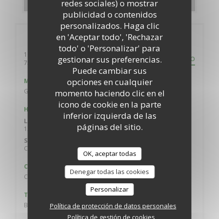
redes sociales) o mostrar
publicidad o contenidos
personalizados. Haga clic
en 'Aceptar todo', 'Rechazar
Información general
todo' o 'Personalizar' para
10 rue de Belzunce
gestionar sus preferencias.
ITINERARIO
((abre en una nueva ventana))
75010 Paris
Puede cambiar sus
opciones en cualquier
Metro
Gare du nord, Poissonnière
momento haciendo clic en el
icono de cookie en la parte
Horario de apertura
inferior izquierda de las
Lun
-
Vie
páginas del sitio.
12:00 - 13:30
19:00 - 21:30
•
Sab
-
Dom
Cerrado
OK, aceptar todas
Cocina
Denegar todas las cookies
Cocina moderna, Francesa Tradicional
Personalizar
Tipo de negocio
Bistronomique
Política de protección de datos personales
Política de gestión de cookies